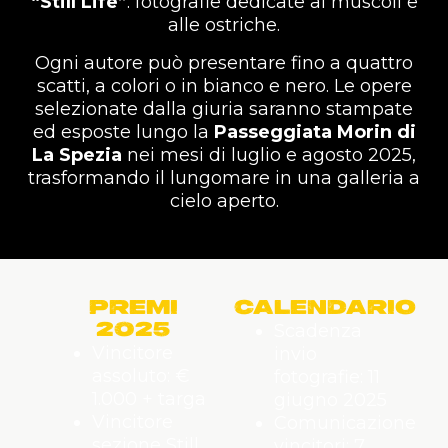
“Still Life”
: fotografie dedicate ai muscoli e
alle ostriche.
Ogni autore può presentare fino a quattro
scatti, a colori o in bianco e nero. Le opere
selezionate dalla giuria saranno stampate
ed esposte lungo la
Passeggiata Morin di
La Spezia
nei mesi di luglio e agosto 2025,
trasformando il lungomare in una galleria a
cielo aperto.
PREMI
CALENDARIO
2025
Scadenza
Vincitore
invio
assoluto: €
fotografie: 11
1.000 + targa
giugno 2025
Vincitore
Comunicazione
sezione Still
vincitori: 7